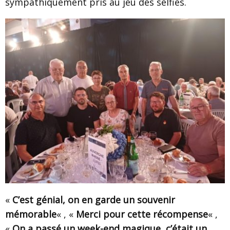
sympathiquement pris au jeu des selfies.
«
C’est génial, on en garde un souvenir
mémorable
« , «
Merci pour cette récompense
« ,
«
On a passé un week-end magique, c’était un