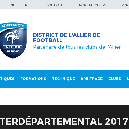
BILLETTERIE
BOUTIQUE
PORTAIL CLUBS
PORT
DISTRICT DE L'ALLIER DE
FOOTBALL
Partenaire de tous les clubs de l'Allier
TIQUES
FORMATIONS
TECHNIQUE
ARBITRAGE
CLUBS
TERDÉPARTEMENTAL 2017 