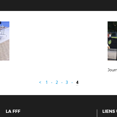
Jour
<
1
-
2
-
3
-
4
LA FFF
LIENS