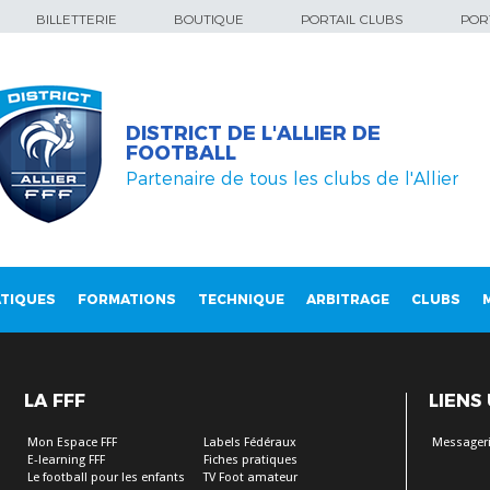
BILLETTERIE
BOUTIQUE
PORTAIL CLUBS
PORT
DISTRICT DE L'ALLIER DE
FOOTBALL
Partenaire de tous les clubs de l'Allier
TIQUES
FORMATIONS
TECHNIQUE
ARBITRAGE
CLUBS
LA FFF
LIENS
Mon Espace FFF
Labels Fédéraux
Messageri
E-learning FFF
Fiches pratiques
Le football pour les enfants
TV Foot amateur