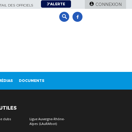
J'ALERTE
CONNEXION
AIL DES OFFICIELS
MÉDIAS
DOCUMENTS
 UTILES
e clubs
Ligue Auvergne-Rhône-
Alpes (LAuRAfoot)