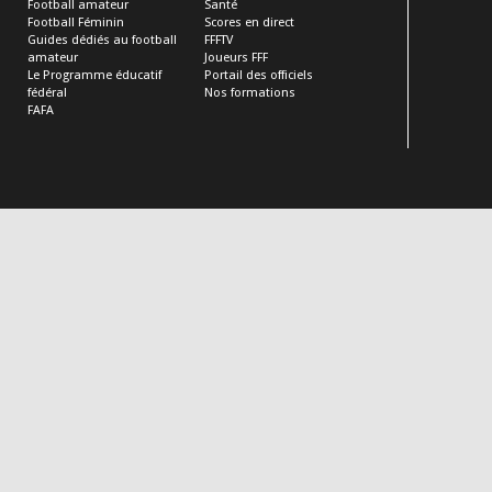
Football amateur
Santé
Football Féminin
Scores en direct
Guides dédiés au football
FFFTV
amateur
Joueurs FFF
Le Programme éducatif
Portail des officiels
fédéral
Nos formations
FAFA