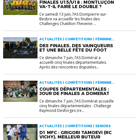
FINALES U15/U18 : MONTLUÇON
VA-T-IL FAIRE LE DOUBLE ?
Ce samedi 13 juin, l’AS Dompierre-sur-
Besbre va accueillir les finales des
Challenges Chatillon-Thevenin ...
ACTUALITÉS | COMPÉTITIONS | FÉMININES
| SENIORS | U13-U15-U18
DES FINALES, DES VAINQUEURS
ET UNE BELLE FÊTE DU FOOT
Ce dimanche 7 juin, l’AS Domérat a
accueilli cinq finales départementales.
Après des rencontres disputées...
ACTUALITÉS | COMPÉTITIONS | FÉMININES
| SENIORS | U13-U15-U18
COUPES DÉPARTEMENTALES :
JOUR DE FINALES A DOMERAT
Ce dimanche 7 juin, l’AS Domérat accueille
cinq finales départementales : Challenge
Raymond Desforges (re...
ACTUALITÉS | COMPÉTITIONS | SENIORS
D1 MFC : GRIGORI TAMOEVI (RC
VICHY), MEILLEUR BUTEUR